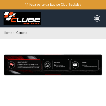
Faça parte da Equipe Club Trackday
Home
Contato
© Created by
8theme
- Power Elite ThemeForest Author.