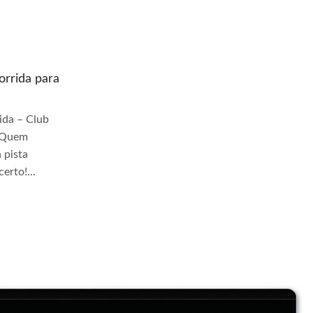
rrida para
Quem prepara moto de corrida para
pista Jangadeiros
da – Club
Quem Prepara Moto de Corrida – Club
r Quem
TrackDay Se você busca por Quem
 pista
prepara moto de corrida para pista
erto!...
Jangadeiros, você veio ao lugar certo!...
Continue Lendo...