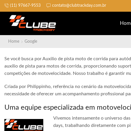
(11) 97667-9553
contato@clubtrackday.com.br
Não perca a largada
Hom
Home
Google
Se você busca por Auxilio de pista moto de corrida para aut
auxílio de pista para motos de corrida, proporcionando suport
competições de motovelocidade. Nosso trabalho é garantir ma
Criada por Philippinho, referência no cenário da motovelocid
necessidade de oferecer um acompanhamento profissional para
Uma equipe especializada em motoveloc
Vivemos intensamente o universo das 
days, trabalhando diretamente com pi