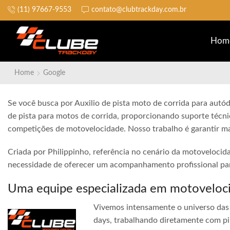
(11) 97667-9553
contato@clubtrackday.com.br
Não perca a largada
Hom
Home
Google
Se você busca por Auxilio de pista moto de corrida para autó
de pista para motos de corrida, proporcionando suporte técni
competições de motovelocidade. Nosso trabalho é garantir ma
Criada por Philippinho, referência no cenário da motovelocid
necessidade de oferecer um acompanhamento profissional para
Uma equipe especializada em motoveloc
Vivemos intensamente o universo das 
days, trabalhando diretamente com pi