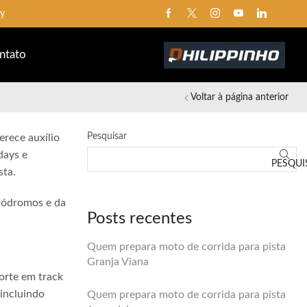
ay
ntato
Voltar à página anterior
Pesquisar
erece auxílio
days e
PESQUI
sta.
utódromos e da
Posts recentes
Quem prepara moto de corrida para pista
Granja Viana
orte em track
 incluindo
Quem prepara moto de corrida para pista