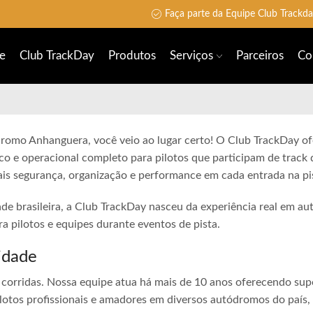
Faça parte da Equipe Club Trackd
e
Club TrackDay
Produtos
Serviços
Parceiros
Co
dromo Anhanguera, você veio ao lugar certo! O Club TrackDay of
co e operacional completo para pilotos que participam de track 
is segurança, organização e performance em cada entrada na pi
ade brasileira, a Club TrackDay nasceu da experiência real em a
 pilotos e equipes durante eventos de pista.
idade
corridas. Nossa equipe atua há mais de 10 anos oferecendo sup
lotos profissionais e amadores em diversos autódromos do país,