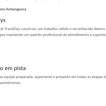
dromo Anhanguera
ays
ub TrackDay construiu um trabalho sólido e reconhecido dentro
empre mantendo um padrão profissional de atendimento e suporte
do em pista
ma equipe preparada, experiente e presente em todas as etapas do
 autódromos.