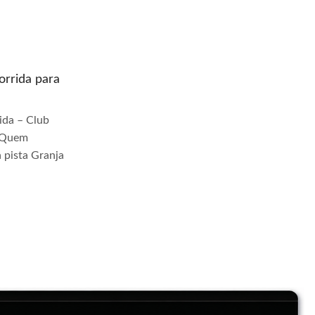
rrida para
Quem prepara moto de corrida para
pista Riacho Grande
da – Club
Quem Prepara Moto de Corrida – Club
r Quem
TrackDay Se você busca por Quem
 pista Granja
prepara moto de corrida para pista Riacho
Grande, você veio ao lugar...
Continue Lendo...