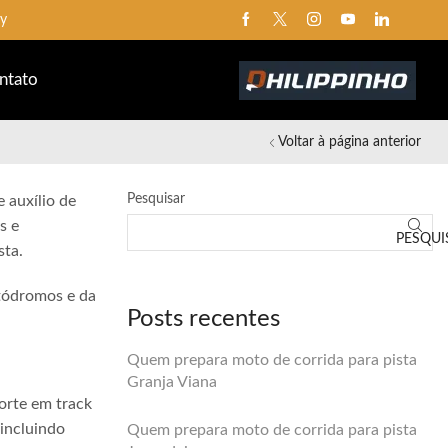
ay
ntato
Voltar à página anterior
Pesquisar
 auxílio de
s e
PESQUI
sta.
utódromos e da
Posts recentes
Quem prepara moto de corrida para pista
Granja Viana
orte em track
 incluindo
Quem prepara moto de corrida para pista