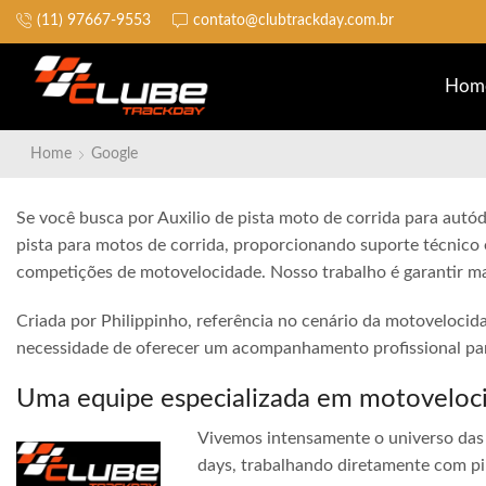
(11) 97667-9553
contato@clubtrackday.com.br
Não perca a largada
Hom
Home
Google
Se você busca por Auxilio de pista moto de corrida para autód
pista para motos de corrida, proporcionando suporte técnico 
competições de motovelocidade. Nosso trabalho é garantir ma
Criada por Philippinho, referência no cenário da motovelocid
necessidade de oferecer um acompanhamento profissional para
Uma equipe especializada em motoveloc
Vivemos intensamente o universo das 
days, trabalhando diretamente com pi