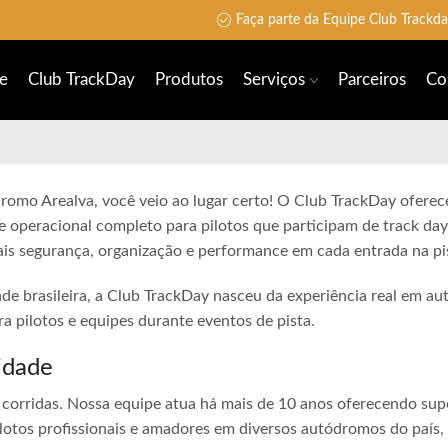
Faça parte da Equipe Club Trackd
e
Club TrackDay
Produtos
Serviços
Parceiros
Co
romo Arealva, você veio ao lugar certo! O Club TrackDay oferece
e operacional completo para pilotos que participam de track day
is segurança, organização e performance em cada entrada na pi
ade brasileira, a Club TrackDay nasceu da experiência real em a
 pilotos e equipes durante eventos de pista.
idade
corridas. Nossa equipe atua há mais de 10 anos oferecendo sup
lotos profissionais e amadores em diversos autódromos do país,