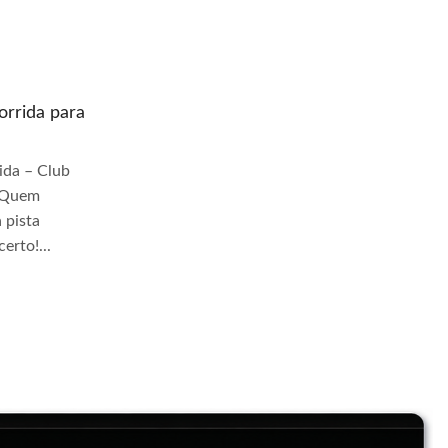
rrida para
Quem prepara moto de corrida para
pista Jangadeiros
da – Club
Quem Prepara Moto de Corrida – Club
r Quem
TrackDay Se você busca por Quem
 pista
prepara moto de corrida para pista
erto!...
Jangadeiros, você veio ao lugar certo!...
Continue Lendo...