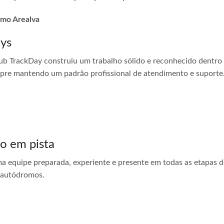
omo Arealva
ays
ub TrackDay construiu um trabalho sólido e reconhecido dentro
empre mantendo um padrão profissional de atendimento e suporte
do em pista
ma equipe preparada, experiente e presente em todas as etapas do
 autódromos.