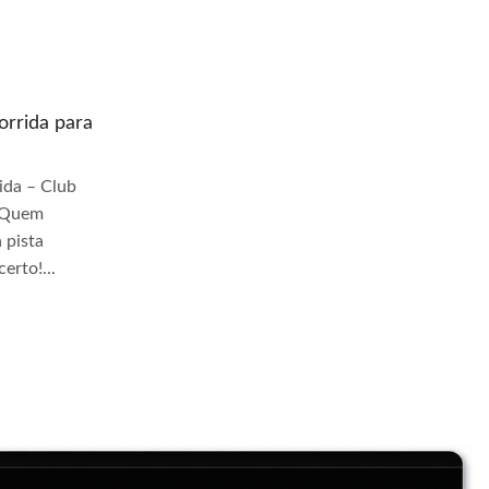
rrida para
Quem prepara moto de corrida para
pista Jangadeiros
da – Club
Quem Prepara Moto de Corrida – Club
r Quem
TrackDay Se você busca por Quem
 pista
prepara moto de corrida para pista
erto!...
Jangadeiros, você veio ao lugar certo!...
Continue Lendo...