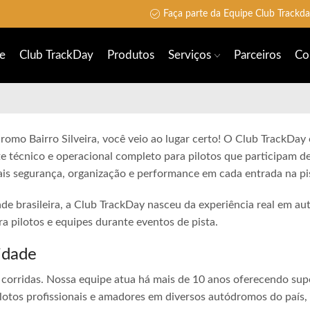
Faça parte da Equipe Club Trackd
e
Club TrackDay
Produtos
Serviços
Parceiros
Co
romo Bairro Silveira, você veio ao lugar certo! O Club TrackDay
e técnico e operacional completo para pilotos que participam de
is segurança, organização e performance em cada entrada na pi
ade brasileira, a Club TrackDay nasceu da experiência real em a
 pilotos e equipes durante eventos de pista.
idade
corridas. Nossa equipe atua há mais de 10 anos oferecendo sup
lotos profissionais e amadores em diversos autódromos do país,