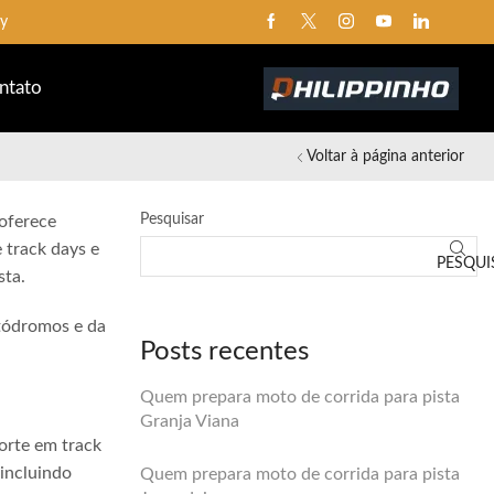
ay
ntato
Voltar à página anterior
Pesquisar
 oferece
 track days e
PESQUI
sta.
utódromos e da
Posts recentes
Quem prepara moto de corrida para pista
Granja Viana
orte em track
 incluindo
Quem prepara moto de corrida para pista