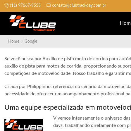
(11) 97667-9553
contato@clubtrackday.com.br
Não perca a largada
Hom
Home
Google
Se você busca por Auxilio de pista moto de corrida para autód
auxílio de pista para motos de corrida, proporcionando suport
competições de motovelocidade. Nosso trabalho é garantir ma
Criada por Philippinho, referência no cenário da motovelocid
necessidade de oferecer um acompanhamento profissional para
Uma equipe especializada em motoveloc
Vivemos intensamente o universo das 
days, trabalhando diretamente com pi