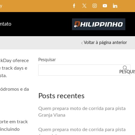
ay
ntato
Voltar à página anterior
Pesquisar
ackDay oferece
 track days e
PESQUI
sta.
utódromos e da
Posts recentes
Quem prepara moto de corrida para pista
Granja Viana
orte em track
 incluindo
Quem prepara moto de corrida para pista