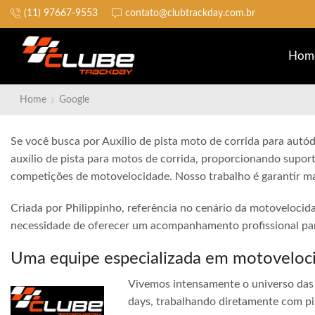
(11) 97667-9553
contato@clubtrackday.com.br
Não perca a largada
Hom
Home
Google
Se você busca por Auxilio de pista moto de corrida para autó
auxílio de pista para motos de corrida, proporcionando suport
competições de motovelocidade. Nosso trabalho é garantir ma
Criada por Philippinho, referência no cenário da motovelocid
necessidade de oferecer um acompanhamento profissional para
Uma equipe especializada em motoveloc
Vivemos intensamente o universo das 
days, trabalhando diretamente com pi