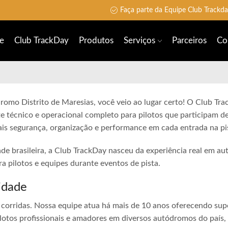
Faça parte da Equipe Club Trackd
e
Club TrackDay
Produtos
Serviços
Parceiros
Co
dromo Distrito de Maresias, você veio ao lugar certo! O Club Tr
e técnico e operacional completo para pilotos que participam de
is segurança, organização e performance em cada entrada na pi
ade brasileira, a Club TrackDay nasceu da experiência real em a
 pilotos e equipes durante eventos de pista.
idade
corridas. Nossa equipe atua há mais de 10 anos oferecendo sup
lotos profissionais e amadores em diversos autódromos do país,