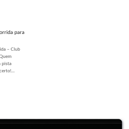
rrida para
Quem prepara moto de corrida para
pista Jangadeiros
da – Club
Quem Prepara Moto de Corrida – Club
r Quem
TrackDay Se você busca por Quem
 pista
prepara moto de corrida para pista
erto!...
Jangadeiros, você veio ao lugar certo!...
Continue Lendo...