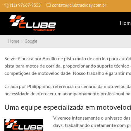
(11) 97667-9553
contato@clubtrackday.com.br
Não perca a largada
Hom
Home
Google
Se você busca por Auxilio de pista moto de corrida para autód
pista para motos de corrida, proporcionando suporte técnico 
competições de motovelocidade. Nosso trabalho é garantir ma
Criada por Philippinho, referência no cenário da motovelocid
necessidade de oferecer um acompanhamento profissional para
Uma equipe especializada em motoveloc
Vivemos intensamente o universo das 
days, trabalhando diretamente com pi