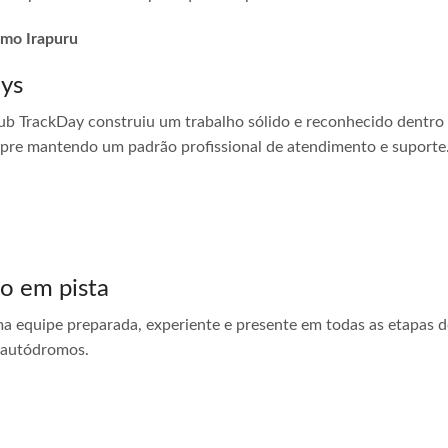
omo Irapuru
ays
ub TrackDay construiu um trabalho sólido e reconhecido dentro
empre mantendo um padrão profissional de atendimento e suporte
do em pista
ma equipe preparada, experiente e presente em todas as etapas do
 autódromos.