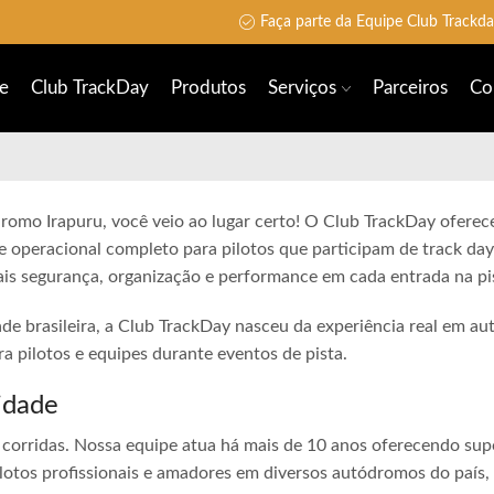
Faça parte da Equipe Club Trackd
e
Club TrackDay
Produtos
Serviços
Parceiros
Co
romo Irapuru, você veio ao lugar certo! O Club TrackDay oferece
e operacional completo para pilotos que participam de track day
is segurança, organização e performance em cada entrada na pi
ade brasileira, a Club TrackDay nasceu da experiência real em a
 pilotos e equipes durante eventos de pista.
idade
corridas. Nossa equipe atua há mais de 10 anos oferecendo sup
lotos profissionais e amadores em diversos autódromos do país,