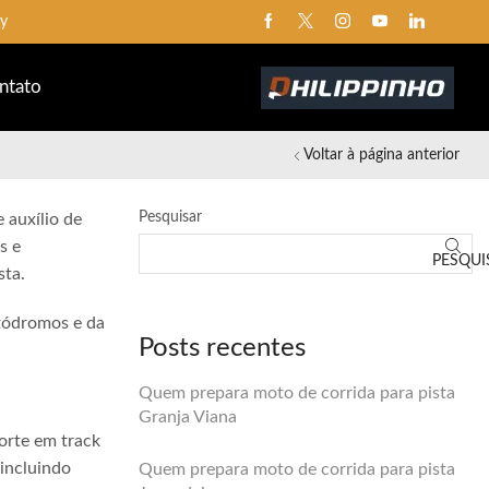
ay
ntato
Voltar à página anterior
Pesquisar
 auxílio de
s e
PESQUI
sta.
utódromos e da
Posts recentes
Quem prepara moto de corrida para pista
Granja Viana
orte em track
 incluindo
Quem prepara moto de corrida para pista