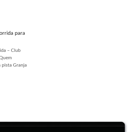
rrida para
Quem prepara moto de corrida para
pista Riacho Grande
da – Club
Quem Prepara Moto de Corrida – Club
r Quem
TrackDay Se você busca por Quem
 pista Granja
prepara moto de corrida para pista Riacho
Grande, você veio ao lugar...
Continue Lendo...