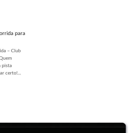
rrida para
Quem prepara moto de corrida para
pista Granja Viana
da – Club
Quem Prepara Moto de Corrida – Club
r Quem
TrackDay Se você busca por Quem
 pista
prepara moto de corrida para pista Granja
r certo!...
Viana, você veio ao lugar...
Continue Lendo...