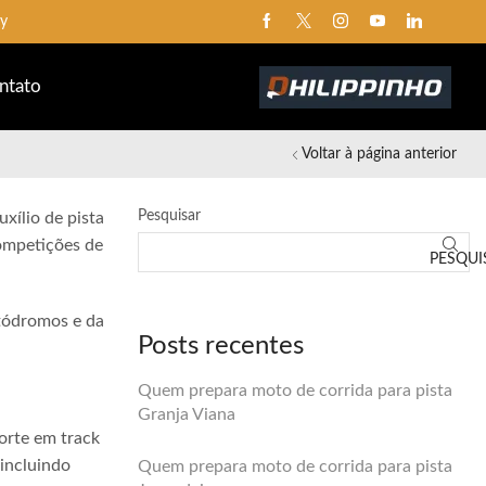
ay
ntato
Voltar à página anterior
Pesquisar
xílio de pista
competições de
PESQUI
utódromos e da
Posts recentes
Quem prepara moto de corrida para pista
Granja Viana
orte em track
 incluindo
Quem prepara moto de corrida para pista