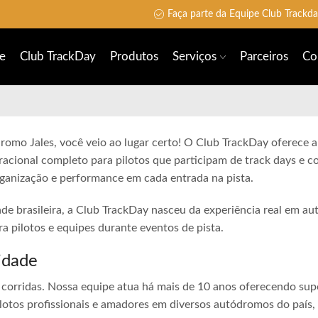
Faça parte da Equipe Club Trackd
e
Club TrackDay
Produtos
Serviços
Parceiros
Co
romo Jales, você veio ao lugar certo! O Club TrackDay oferece au
racional completo para pilotos que participam de track days e 
rganização e performance em cada entrada na pista.
ade brasileira, a Club TrackDay nasceu da experiência real em a
 pilotos e equipes durante eventos de pista.
idade
corridas. Nossa equipe atua há mais de 10 anos oferecendo sup
lotos profissionais e amadores em diversos autódromos do país,