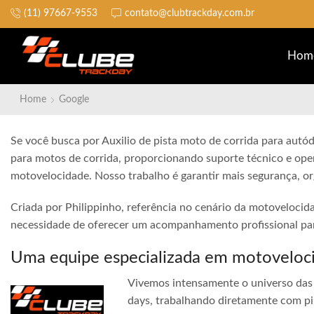
(11) 97667-9553
contato@clubtrackday.com.br
Não perca a largada
Hom
Home
Google
Se você busca por Auxilio de pista moto de corrida para autód
para motos de corrida, proporcionando suporte técnico e ope
motovelocidade. Nosso trabalho é garantir mais segurança, o
Criada por Philippinho, referência no cenário da motovelocid
necessidade de oferecer um acompanhamento profissional para
Uma equipe especializada em motoveloc
Vivemos intensamente o universo das 
days, trabalhando diretamente com pi