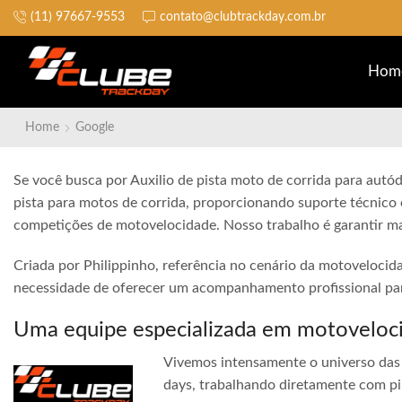
(11) 97667-9553
contato@clubtrackday.com.br
Não perca a largada
Hom
Home
Google
Se você busca por Auxilio de pista moto de corrida para autó
pista para motos de corrida, proporcionando suporte técnico 
competições de motovelocidade. Nosso trabalho é garantir ma
Criada por Philippinho, referência no cenário da motovelocid
necessidade de oferecer um acompanhamento profissional para
Uma equipe especializada em motoveloc
Vivemos intensamente o universo das 
days, trabalhando diretamente com pi