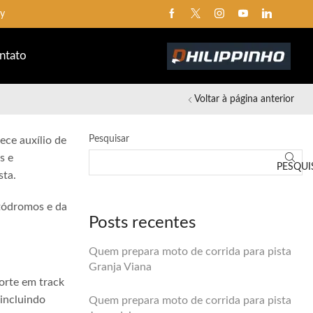
ay
ntato
Voltar à página anterior
Pesquisar
ece auxílio de
s e
PESQUI
sta.
utódromos e da
Posts recentes
Quem prepara moto de corrida para pista
Granja Viana
orte em track
 incluindo
Quem prepara moto de corrida para pista