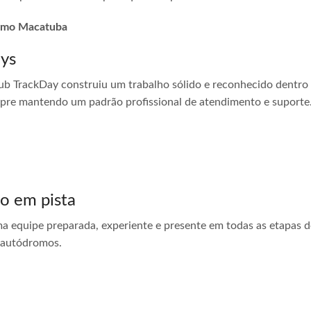
dromo Macatuba
ays
ub TrackDay construiu um trabalho sólido e reconhecido dentro
empre mantendo um padrão profissional de atendimento e suporte
do em pista
ma equipe preparada, experiente e presente em todas as etapas do
 autódromos.