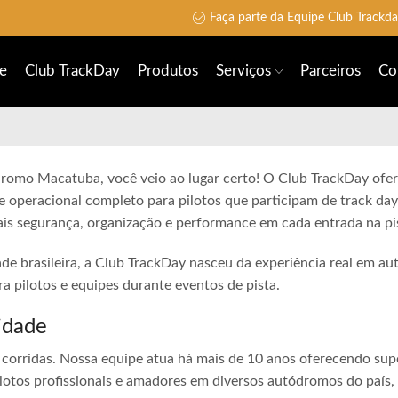
Faça parte da Equipe Club Trackd
e
Club TrackDay
Produtos
Serviços
Parceiros
Co
dromo Macatuba, você veio ao lugar certo! O Club TrackDay ofer
e operacional completo para pilotos que participam de track day
is segurança, organização e performance em cada entrada na pi
ade brasileira, a Club TrackDay nasceu da experiência real em a
 pilotos e equipes durante eventos de pista.
idade
corridas. Nossa equipe atua há mais de 10 anos oferecendo sup
lotos profissionais e amadores em diversos autódromos do país,