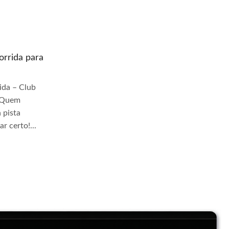
rrida para
Quem prepara moto de corrida para
pista Granja Viana
da – Club
Quem Prepara Moto de Corrida – Club
r Quem
TrackDay Se você busca por Quem
 pista
prepara moto de corrida para pista Granja
r certo!...
Viana, você veio ao lugar...
Continue Lendo...