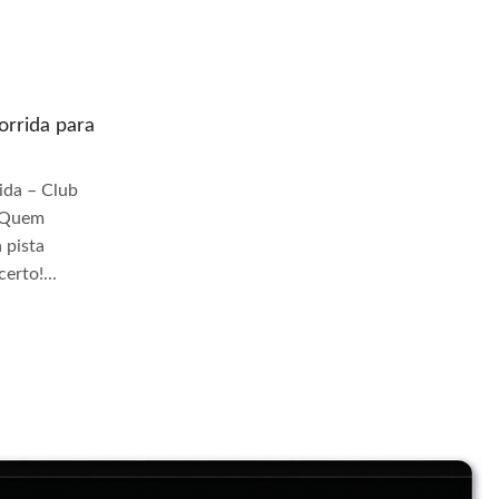
rrida para
Quem prepara moto de corrida para
pista Jangadeiros
da – Club
Quem Prepara Moto de Corrida – Club
r Quem
TrackDay Se você busca por Quem
 pista
prepara moto de corrida para pista
erto!...
Jangadeiros, você veio ao lugar certo!...
Continue Lendo...