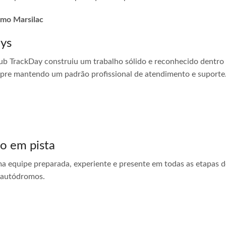
omo Marsilac
ays
ub TrackDay construiu um trabalho sólido e reconhecido dentro
empre mantendo um padrão profissional de atendimento e suporte
do em pista
ma equipe preparada, experiente e presente em todas as etapas do
 autódromos.