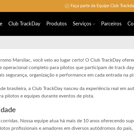
Faça parte da Equipe Club Trackd
e
Club TrackDay
Produtos
Serviços
Parceiros
Co
romo Marsilac, você veio ao lugar certo! O Club TrackDay oferec
e operacional completo para pilotos que participam de track day
is segurança, organização e performance em cada entrada na pi
ade brasileira, a Club TrackDay nasceu da experiência real em a
 pilotos e equipes durante eventos de pista.
idade
corridas. Nossa equipe atua há mais de 10 anos oferecendo sup
lotos profissionais e amadores em diversos autódromos do país,