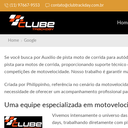
(11) 97667-9553
contato@clubtrackday.com.br
Não perca a largada
Hom
Home
Google
Se você busca por Auxilio de pista moto de corrida para autód
pista para motos de corrida, proporcionando suporte técnico 
competições de motovelocidade. Nosso trabalho é garantir ma
Criada por Philippinho, referência no cenário da motovelocid
necessidade de oferecer um acompanhamento profissional para
Uma equipe especializada em motoveloc
Vivemos intensamente o universo das 
days, trabalhando diretamente com pi