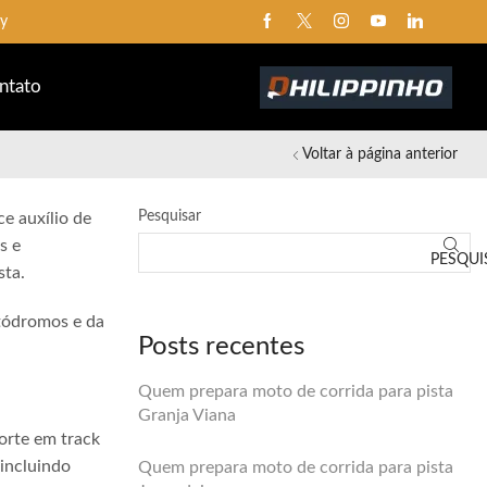
ay
ntato
Voltar à página anterior
Pesquisar
e auxílio de
s e
PESQUI
sta.
utódromos e da
Posts recentes
Quem prepara moto de corrida para pista
Granja Viana
orte em track
 incluindo
Quem prepara moto de corrida para pista