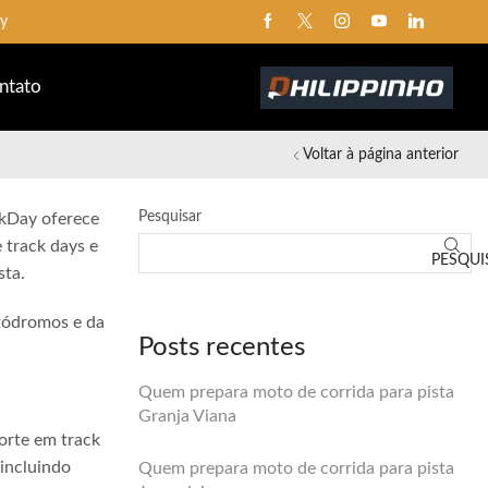
ay
ntato
Voltar à página anterior
Pesquisar
ckDay oferece
 track days e
PESQUI
sta.
utódromos e da
Posts recentes
Quem prepara moto de corrida para pista
Granja Viana
orte em track
 incluindo
Quem prepara moto de corrida para pista