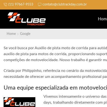
(11) 97667-9553
contato@clubtrackday.com.br
Não perca a largada
Hom
Home
Google
Se você busca por Auxilio de pista moto de corrida para autó
auxílio de pista para motos de corrida, proporcionando suport
competições de motovelocidade. Nosso trabalho é garantir ma
Criada por Philippinho, referência no cenário da motovelocid
necessidade de oferecer um acompanhamento profissional para
Uma equipe especializada em motoveloc
Vivemos intensamente o universo das 
days, trabalhando diretamente com pi