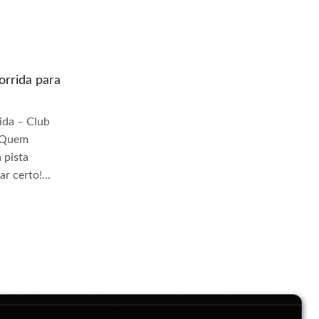
rrida para
Quem prepara moto de corrida para
pista Granja Viana
da – Club
Quem Prepara Moto de Corrida – Club
r Quem
TrackDay Se você busca por Quem
 pista
prepara moto de corrida para pista Granja
r certo!...
Viana, você veio ao lugar...
Continue Lendo...