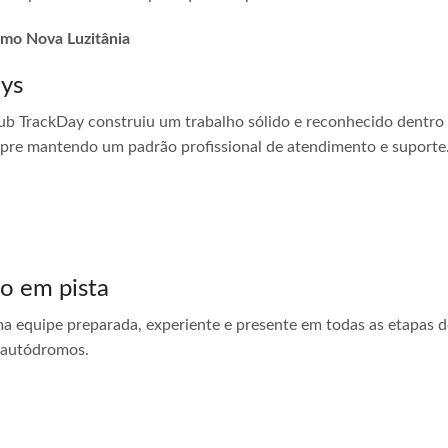
romo Nova Luzitânia
ays
ub TrackDay construiu um trabalho sólido e reconhecido dentro
empre mantendo um padrão profissional de atendimento e suporte
do em pista
ma equipe preparada, experiente e presente em todas as etapas do
 autódromos.