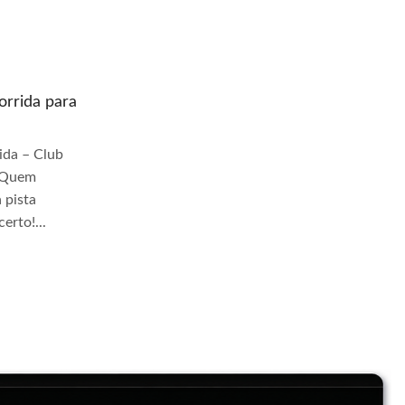
rrida para
Quem prepara moto de corrida para
pista Jangadeiros
da – Club
Quem Prepara Moto de Corrida – Club
r Quem
TrackDay Se você busca por Quem
 pista
prepara moto de corrida para pista
erto!...
Jangadeiros, você veio ao lugar certo!...
Continue Lendo...