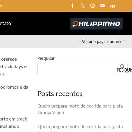
ay
ntato
Voltar à página anterior
Pesquisar
 oferece
 track days e
PESQUI
sta.
utódromos e da
Posts recentes
Quem prepara moto de corrida para pista
Granja Viana
orte em track
 incluindo
Quem prepara moto de corrida para pista