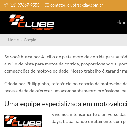
(11) 97667-9553
contato@clubtrackday.com.br
Não perca a largada
Hom
Home
Google
Se você busca por Auxilio de pista moto de corrida para autó
auxílio de pista para motos de corrida, proporcionando suport
competições de motovelocidade. Nosso trabalho é garantir ma
Criada por Philippinho, referência no cenário da motovelocid
necessidade de oferecer um acompanhamento profissional para
Uma equipe especializada em motoveloc
Vivemos intensamente o universo das 
days, trabalhando diretamente com pi