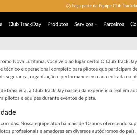
Faça parte da Equipe Club Trackd
e
Club TrackDay
Produtos
Serviços
Parceiros
Co
dromo Nova Luzitânia, você veio ao lugar certo! O Club TrackDay
e técnico e operacional completo para pilotos que participam de
is segurança, organização e performance em cada entrada na pi
ade brasileira, a Club TrackDay nasceu da experiência real em a
 pilotos e equipes durante eventos de pista.
idade
corridas. Nossa equipe atua há mais de 10 anos oferecendo sup
lotos profissionais e amadores em diversos autódromos do país,