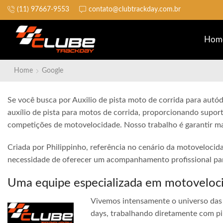
(11) 97667-9553
contato@clubtrackday.com.br
Não perca a largada
Hom
Home
Google
Se você busca por Auxilio de pista moto de corrida para aut
auxílio de pista para motos de corrida, proporcionando suport
competições de motovelocidade. Nosso trabalho é garantir ma
Criada por Philippinho, referência no cenário da motovelocid
necessidade de oferecer um acompanhamento profissional para
Uma equipe especializada em motoveloc
Vivemos intensamente o universo das 
days, trabalhando diretamente com pi