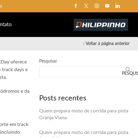
ay
ntato
Voltar à página anterior
Pesquisar
ckDay oferece
 track days e
PESQUI
sta.
utódromos e da
Posts recentes
Quem prepara moto de corrida para pista
Granja Viana
orte em track
 incluindo
Quem prepara moto de corrida para pista