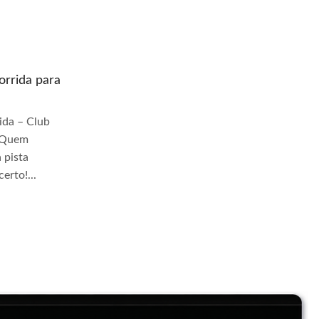
rrida para
Quem prepara moto de corrida para
pista Jangadeiros
da – Club
Quem Prepara Moto de Corrida – Club
r Quem
TrackDay Se você busca por Quem
 pista
prepara moto de corrida para pista
erto!...
Jangadeiros, você veio ao lugar certo!...
Continue Lendo...