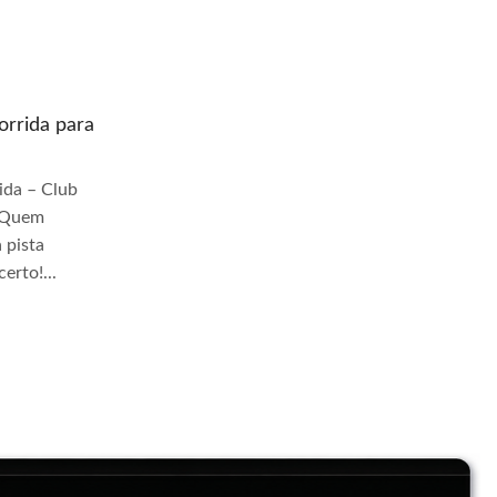
rrida para
Quem prepara moto de corrida para
pista Jangadeiros
da – Club
Quem Prepara Moto de Corrida – Club
r Quem
TrackDay Se você busca por Quem
 pista
prepara moto de corrida para pista
erto!...
Jangadeiros, você veio ao lugar certo!...
Continue Lendo...