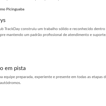
romo Picinguaba
ays
ub TrackDay construiu um trabalho sólido e reconhecido dentro
empre mantendo um padrão profissional de atendimento e suporte
do em pista
ma equipe preparada, experiente e presente em todas as etapas do
 autódromos.