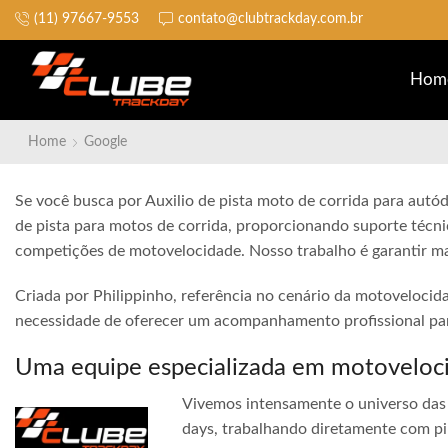
(11) 97667-9553
contato@clubtrackday.com.br
Não perca a largada
Hom
Home
Google
Se você busca por Auxilio de pista moto de corrida para autó
de pista para motos de corrida, proporcionando suporte técni
competições de motovelocidade. Nosso trabalho é garantir ma
Criada por Philippinho, referência no cenário da motovelocid
necessidade de oferecer um acompanhamento profissional para
Uma equipe especializada em motoveloc
Vivemos intensamente o universo das 
days, trabalhando diretamente com pi