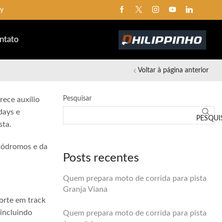
ay
ntato
Voltar à página anterior
Pesquisar
rece auxílio
days e
PESQUI
sta.
utódromos e da
Posts recentes
Quem prepara moto de corrida para pista
Granja Viana
orte em track
 incluindo
Quem prepara moto de corrida para pista