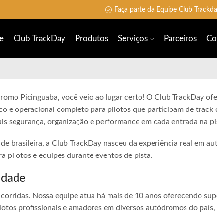
Faça parte da Equipe Club Trackd
e
Club TrackDay
Produtos
Serviços
Parceiros
Co
dromo Picinguaba, você veio ao lugar certo! O Club TrackDay ofe
co e operacional completo para pilotos que participam de track 
is segurança, organização e performance em cada entrada na pi
ade brasileira, a Club TrackDay nasceu da experiência real em a
 pilotos e equipes durante eventos de pista.
idade
corridas. Nossa equipe atua há mais de 10 anos oferecendo sup
lotos profissionais e amadores em diversos autódromos do país,