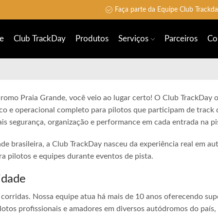
Não perca a largada
e
Club TrackDay
Produtos
Serviços
Parceiros
Co
dromo Praia Grande, você veio ao lugar certo! O Club TrackDay o
co e operacional completo para pilotos que participam de track 
is segurança, organização e performance em cada entrada na pi
ade brasileira, a Club TrackDay nasceu da experiência real em a
 pilotos e equipes durante eventos de pista.
idade
corridas. Nossa equipe atua há mais de 10 anos oferecendo sup
lotos profissionais e amadores em diversos autódromos do país,