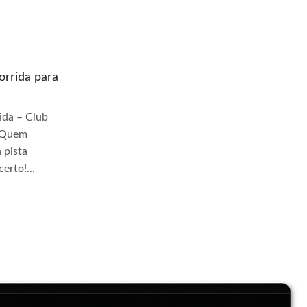
rrida para
Quem prepara moto de corrida para
pista Jangadeiros
da – Club
Quem Prepara Moto de Corrida – Club
r Quem
TrackDay Se você busca por Quem
 pista
prepara moto de corrida para pista
erto!...
Jangadeiros, você veio ao lugar certo!...
Continue Lendo...