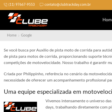
(11) 97667-9553
contato@clubtrackday.com.br
Faça parte da Equipe Club Trackday
Hom
Home
Google
Se você busca por Auxilio de pista moto de corrida para autó
de pista para motos de corrida, proporcionando suporte técni
competições de motovelocidade. Nosso trabalho é garantir ma
Criada por Philippinho, referência no cenário da motovelocid
necessidade de oferecer um acompanhamento profissional para
Uma equipe especializada em motoveloc
Vivemos intensamente o universo das 
days, trabalhando diretamente com pi