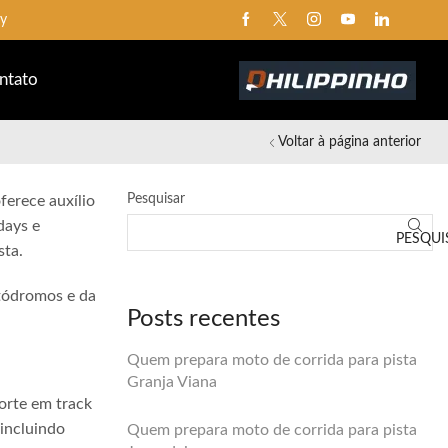
ntato
Voltar à página anterior
Pesquisar
ferece auxílio
days e
PESQUI
sta.
utódromos e da
Posts recentes
Quem prepara moto de corrida para pista
Granja Viana
orte em track
 incluindo
Quem prepara moto de corrida para pista