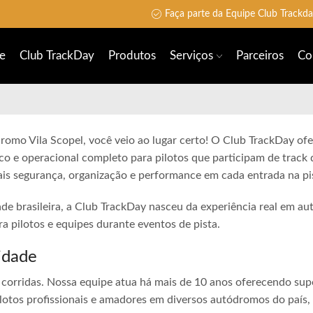
Faça parte da Equipe Club Trackd
e
Club TrackDay
Produtos
Serviços
Parceiros
Co
romo Vila Scopel, você veio ao lugar certo! O Club TrackDay ofe
co e operacional completo para pilotos que participam de track 
is segurança, organização e performance em cada entrada na pi
ade brasileira, a Club TrackDay nasceu da experiência real em a
 pilotos e equipes durante eventos de pista.
idade
corridas. Nossa equipe atua há mais de 10 anos oferecendo sup
lotos profissionais e amadores em diversos autódromos do país,