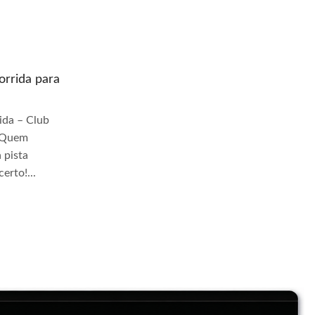
rrida para
Quem prepara moto de corrida para
pista Jangadeiros
da – Club
Quem Prepara Moto de Corrida – Club
r Quem
TrackDay Se você busca por Quem
 pista
prepara moto de corrida para pista
erto!...
Jangadeiros, você veio ao lugar certo!...
Continue Lendo...