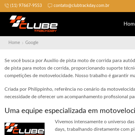
(11) 97667-9553
contato@clubtrackday.com.br
Não perca a largada
Hom
Home
Google
Se você busca por Auxilio de pista moto de corrida para autód
de pista para motos de corrida, proporcionando suporte técni
competições de motovelocidade. Nosso trabalho é garantir ma
Criada por Philippinho, referência no cenário da motovelocid
necessidade de oferecer um acompanhamento profissional para
Uma equipe especializada em motoveloc
Vivemos intensamente o universo das 
days, trabalhando diretamente com pi