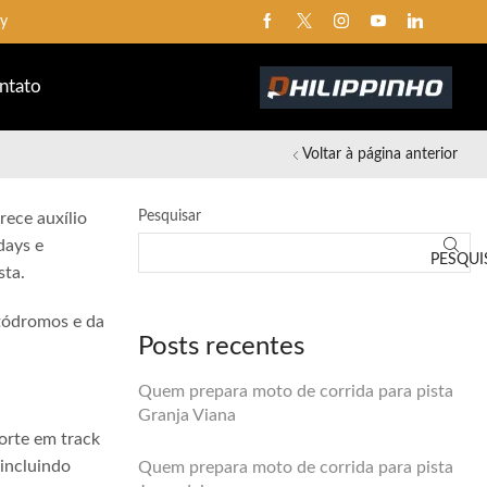
ay
ntato
Voltar à página anterior
Pesquisar
rece auxílio
days e
PESQUI
sta.
utódromos e da
Posts recentes
Quem prepara moto de corrida para pista
Granja Viana
orte em track
 incluindo
Quem prepara moto de corrida para pista