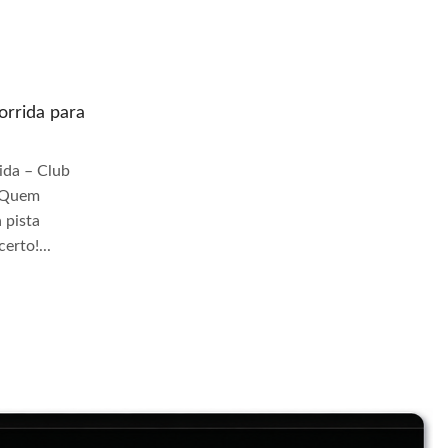
rrida para
Quem prepara moto de corrida para
pista Jangadeiros
da – Club
Quem Prepara Moto de Corrida – Club
r Quem
TrackDay Se você busca por Quem
 pista
prepara moto de corrida para pista
erto!...
Jangadeiros, você veio ao lugar certo!...
Continue Lendo...