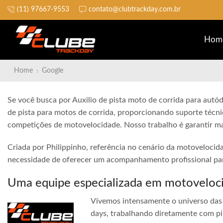
(11) 97667-9553
contato@clubtrackday.com.br
Não perca a largada
Hom
Home
Google
Se você busca por Auxilio de pista moto de corrida para autód
de pista para motos de corrida, proporcionando suporte técni
competições de motovelocidade. Nosso trabalho é garantir ma
Criada por Philippinho, referência no cenário da motovelocid
necessidade de oferecer um acompanhamento profissional para
Uma equipe especializada em motoveloc
Vivemos intensamente o universo das 
days, trabalhando diretamente com pi