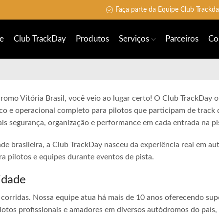
Faça parte da Equipe Club Trackd
e
Club TrackDay
Produtos
Serviços
Parceiros
Co
romo Vitória Brasil, você veio ao lugar certo! O Club TrackDay o
co e operacional completo para pilotos que participam de track 
is segurança, organização e performance em cada entrada na pi
ade brasileira, a Club TrackDay nasceu da experiência real em a
 pilotos e equipes durante eventos de pista.
idade
corridas. Nossa equipe atua há mais de 10 anos oferecendo sup
lotos profissionais e amadores em diversos autódromos do país,