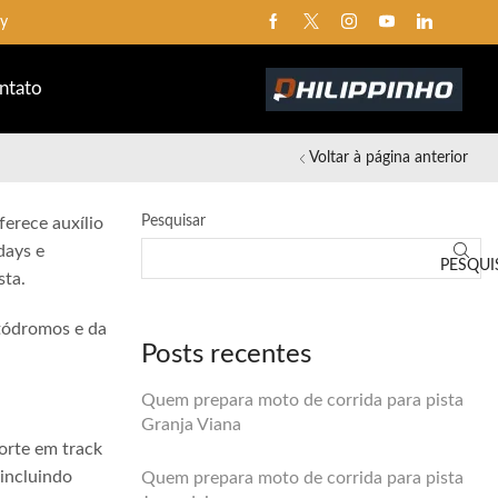
ay
ntato
Voltar à página anterior
Pesquisar
ferece auxílio
days e
PESQUI
sta.
utódromos e da
Posts recentes
Quem prepara moto de corrida para pista
Granja Viana
orte em track
 incluindo
Quem prepara moto de corrida para pista