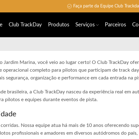
Faça parte da Equipe Club Trackd
e
Club TrackDay
Produtos
Serviços
Parceiros
Co
o Jardim Marina, você veio ao lugar certo! O Club TrackDay ofer
e operacional completo para pilotos que participam de track day
is segurança, organização e performance em cada entrada na pi
ade brasileira, a Club TrackDay nasceu da experiência real em a
 pilotos e equipes durante eventos de pista.
idade
corridas. Nossa equipe atua há mais de 10 anos oferecendo sup
lotos profissionais e amadores em diversos autódromos do país,