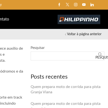
ay
ntato
Voltar à página anterior
Pesquisar
ece auxílio de
s e
PESQUI
sta.
utódromos e da
Posts recentes
Quem prepara moto de corrida para pista
Granja Viana
orte em track
 incluindo
Quem prepara moto de corrida para pista