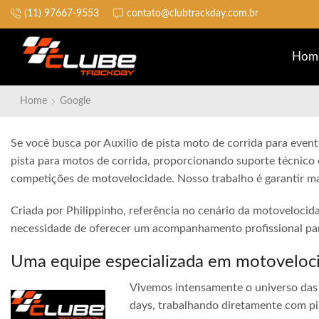
(11) 97667-9553
contato@clubtrackday.com.br
Não perca a largada
Hom
Home
Google
Se você busca por Auxilio de pista moto de corrida para event
pista para motos de corrida, proporcionando suporte técnico 
competições de motovelocidade. Nosso trabalho é garantir ma
Criada por Philippinho, referência no cenário da motovelocid
necessidade de oferecer um acompanhamento profissional para
Uma equipe especializada em motoveloc
Vivemos intensamente o universo das 
days, trabalhando diretamente com pi