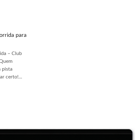
rrida para
Quem prepara moto de corrida para
pista Granja Viana
da – Club
Quem Prepara Moto de Corrida – Club
r Quem
TrackDay Se você busca por Quem
 pista
prepara moto de corrida para pista Granja
r certo!...
Viana, você veio ao lugar...
Continue Lendo...