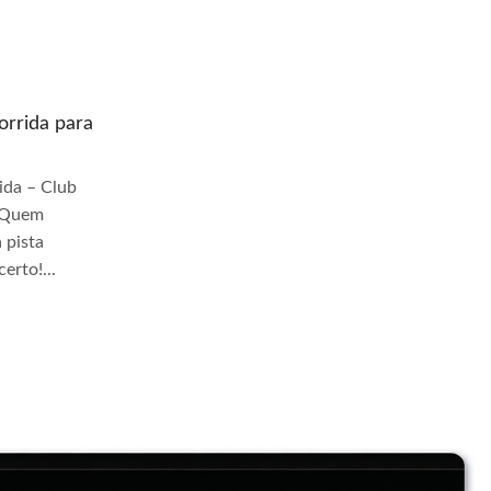
rrida para
Quem prepara moto de corrida para
pista Jangadeiros
da – Club
Quem Prepara Moto de Corrida – Club
r Quem
TrackDay Se você busca por Quem
 pista
prepara moto de corrida para pista
erto!...
Jangadeiros, você veio ao lugar certo!...
Continue Lendo...