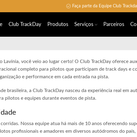
Faça parte da Equipe Club Trackd
e
Club TrackDay
Produtos
Serviços
Parceiros
Co
 Lavínia, você veio ao lugar certo! O Club TrackDay oferece auxí
racional completo para pilotos que participam de track days e 
rganização e performance em cada entrada na pista.
ade brasileira, a Club TrackDay nasceu da experiência real em a
 pilotos e equipes durante eventos de pista.
idade
corridas. Nossa equipe atua há mais de 10 anos oferecendo sup
lotos profissionais e amadores em diversos autódromos do país,