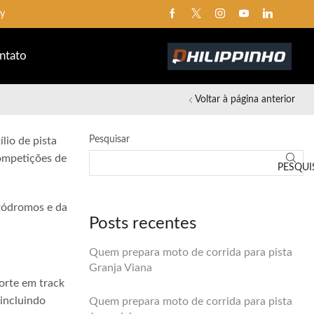
ay
ntato
Voltar à página anterior
Pesquisar
lio de pista
competições de
PESQUI
utódromos e da
Posts recentes
Quem prepara moto de corrida para pista
Granja Viana
orte em track
 incluindo
Quem prepara moto de corrida para pista