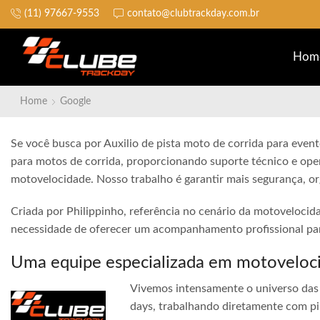
(11) 97667-9553
contato@clubtrackday.com.br
Não perca a largada
Hom
Home
Google
Se você busca por Auxilio de pista moto de corrida para evento
para motos de corrida, proporcionando suporte técnico e ope
motovelocidade. Nosso trabalho é garantir mais segurança, o
Criada por Philippinho, referência no cenário da motovelocid
necessidade de oferecer um acompanhamento profissional para
Uma equipe especializada em motoveloc
Vivemos intensamente o universo das 
days, trabalhando diretamente com pi