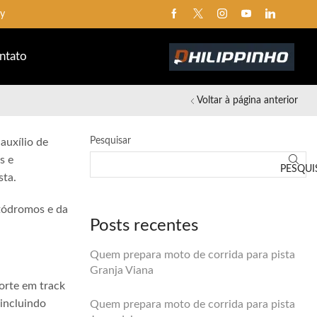
ay
ntato
Voltar à página anterior
Pesquisar
auxílio de
s e
PESQUI
sta.
utódromos e da
Posts recentes
Quem prepara moto de corrida para pista
Granja Viana
orte em track
 incluindo
Quem prepara moto de corrida para pista