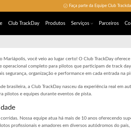
Faça parte da Equipe Club Trackd
e
Club TrackDay
Produtos
Serviços
Parceiros
Co
o Mariápolis, você veio ao lugar certo! O Club TrackDay oferece 
e operacional completo para pilotos que participam de track day
is segurança, organização e performance em cada entrada na pi
ade brasileira, a Club TrackDay nasceu da experiência real em a
 pilotos e equipes durante eventos de pista.
idade
corridas. Nossa equipe atua há mais de 10 anos oferecendo sup
lotos profissionais e amadores em diversos autódromos do país,