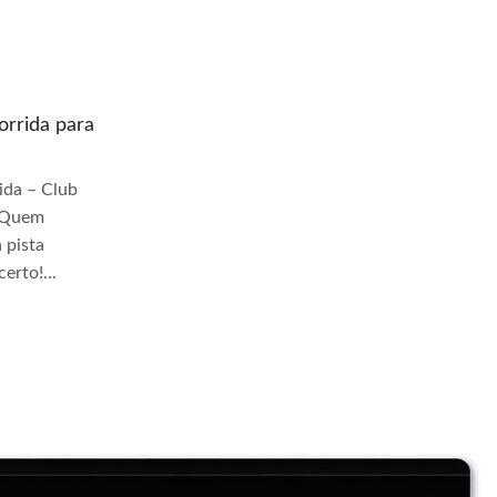
rrida para
Quem prepara moto de corrida para
pista Jangadeiros
da – Club
Quem Prepara Moto de Corrida – Club
r Quem
TrackDay Se você busca por Quem
 pista
prepara moto de corrida para pista
erto!...
Jangadeiros, você veio ao lugar certo!...
Continue Lendo...