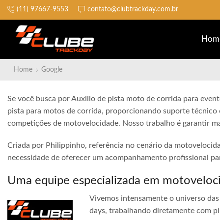
(11) 97667-9553
contato@clubtrackday.com.br
Não perca a largada
Hom
Home
Google
Se você busca por Auxilio de pista moto de corrida para event
pista para motos de corrida, proporcionando suporte técnico 
competições de motovelocidade. Nosso trabalho é garantir ma
Criada por Philippinho, referência no cenário da motovelocid
necessidade de oferecer um acompanhamento profissional para
Uma equipe especializada em motoveloc
Vivemos intensamente o universo das 
days, trabalhando diretamente com pi