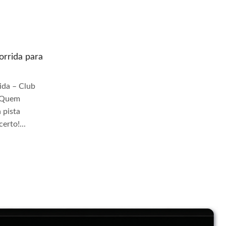
rrida para
Quem prepara moto de corrida para
pista Jangadeiros
da – Club
Quem Prepara Moto de Corrida – Club
r Quem
TrackDay Se você busca por Quem
 pista
prepara moto de corrida para pista
erto!...
Jangadeiros, você veio ao lugar certo!...
Continue Lendo...