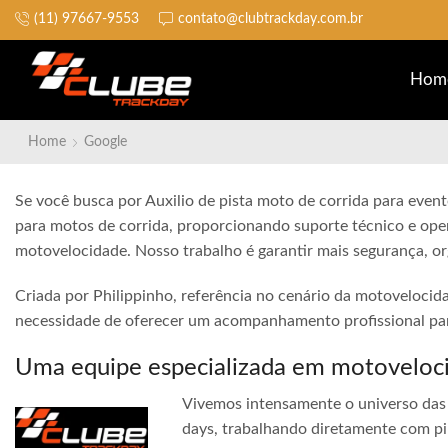
(11) 97667-9553
contato@clubtrackday.com.br
Não perca a largada
Hom
Home
Google
Se você busca por Auxilio de pista moto de corrida para event
para motos de corrida, proporcionando suporte técnico e ope
motovelocidade. Nosso trabalho é garantir mais segurança, o
Criada por Philippinho, referência no cenário da motovelocid
necessidade de oferecer um acompanhamento profissional para
Uma equipe especializada em motoveloc
Vivemos intensamente o universo das 
days, trabalhando diretamente com pi