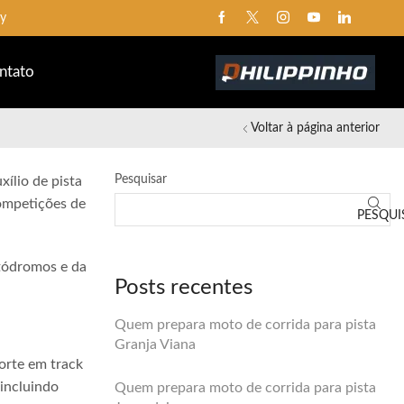
ay
ntato
Voltar à página anterior
Pesquisar
xílio de pista
competições de
PESQUI
utódromos e da
Posts recentes
Quem prepara moto de corrida para pista
Granja Viana
orte em track
 incluindo
Quem prepara moto de corrida para pista