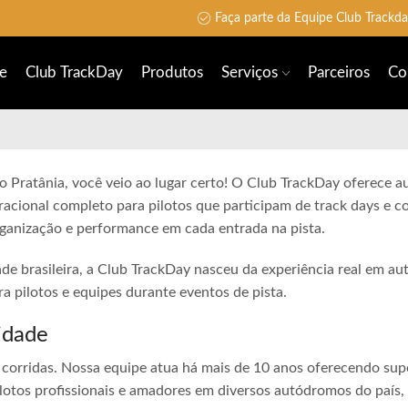
Faça parte da Equipe Club Trackd
e
Club TrackDay
Produtos
Serviços
Parceiros
Co
o Pratânia, você veio ao lugar certo! O Club TrackDay oferece au
racional completo para pilotos que participam de track days e 
rganização e performance em cada entrada na pista.
ade brasileira, a Club TrackDay nasceu da experiência real em a
 pilotos e equipes durante eventos de pista.
idade
corridas. Nossa equipe atua há mais de 10 anos oferecendo sup
lotos profissionais e amadores em diversos autódromos do país,