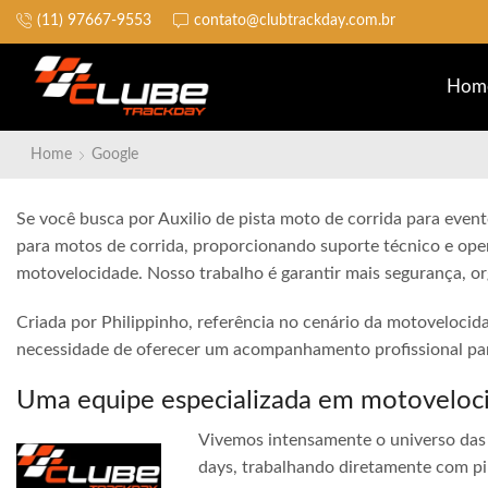
(11) 97667-9553
contato@clubtrackday.com.br
Não perca a largada
Hom
Home
Google
Se você busca por Auxilio de pista moto de corrida para evento
para motos de corrida, proporcionando suporte técnico e ope
motovelocidade. Nosso trabalho é garantir mais segurança, o
Criada por Philippinho, referência no cenário da motovelocid
necessidade de oferecer um acompanhamento profissional para
Uma equipe especializada em motoveloc
Vivemos intensamente o universo das 
days, trabalhando diretamente com pi