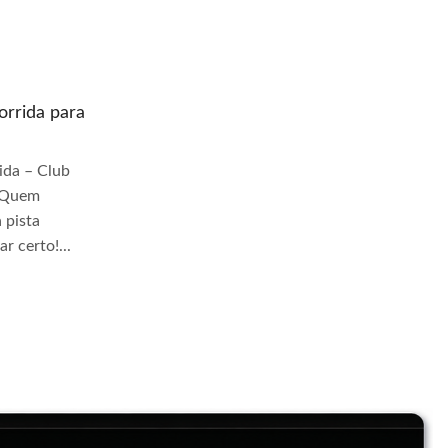
rrida para
Quem prepara moto de corrida para
pista Granja Viana
da – Club
Quem Prepara Moto de Corrida – Club
r Quem
TrackDay Se você busca por Quem
 pista
prepara moto de corrida para pista Granja
r certo!...
Viana, você veio ao lugar...
Continue Lendo...