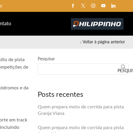
ay
ntato
Voltar à página anterior
Pesquisar
lio de pista
competições de
PESQUI
utódromos e da
Posts recentes
Quem prepara moto de corrida para pista
Granja Viana
orte em track
 incluindo
Quem prepara moto de corrida para pista