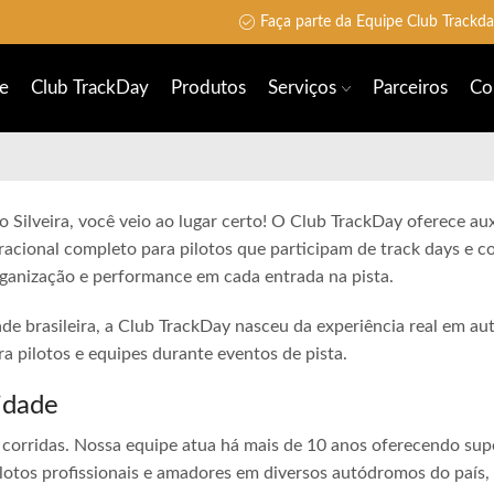
Faça parte da Equipe Club Trackd
e
Club TrackDay
Produtos
Serviços
Parceiros
Co
 Silveira, você veio ao lugar certo! O Club TrackDay oferece auxí
racional completo para pilotos que participam de track days e 
rganização e performance em cada entrada na pista.
ade brasileira, a Club TrackDay nasceu da experiência real em a
 pilotos e equipes durante eventos de pista.
idade
corridas. Nossa equipe atua há mais de 10 anos oferecendo sup
lotos profissionais e amadores em diversos autódromos do país,