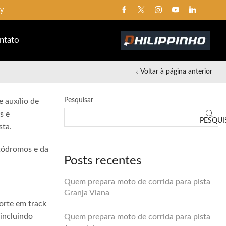
ay
ntato
Voltar à página anterior
Pesquisar
 auxílio de
s e
PESQUI
sta.
utódromos e da
Posts recentes
Quem prepara moto de corrida para pista
Granja Viana
orte em track
 incluindo
Quem prepara moto de corrida para pista