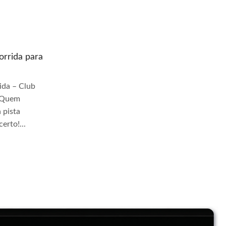
rrida para
Quem prepara moto de corrida para
pista Jangadeiros
da – Club
Quem Prepara Moto de Corrida – Club
r Quem
TrackDay Se você busca por Quem
 pista
prepara moto de corrida para pista
erto!...
Jangadeiros, você veio ao lugar certo!...
Continue Lendo...