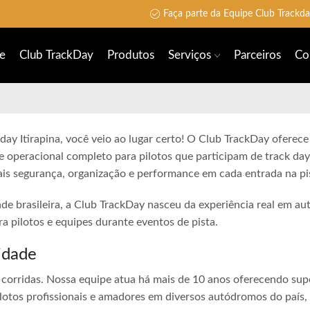
Faça parte da Equipe Club Trackd
e
Club TrackDay
Produtos
Serviços
Parceiros
Co
day Itirapina, você veio ao lugar certo! O Club TrackDay oferece 
e operacional completo para pilotos que participam de track day
is segurança, organização e performance em cada entrada na pi
ade brasileira, a Club TrackDay nasceu da experiência real em a
 pilotos e equipes durante eventos de pista.
idade
corridas. Nossa equipe atua há mais de 10 anos oferecendo sup
lotos profissionais e amadores em diversos autódromos do país,