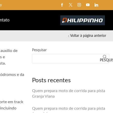
ay
ntato
Voltar à página anterior
Pesquisar
auxílio de
s e
PESQUI
sta.
utódromos e da
Posts recentes
Quem prepara moto de corrida para pista
Granja Viana
orte em track
 incluindo
Quem prepara moto de corrida para pista