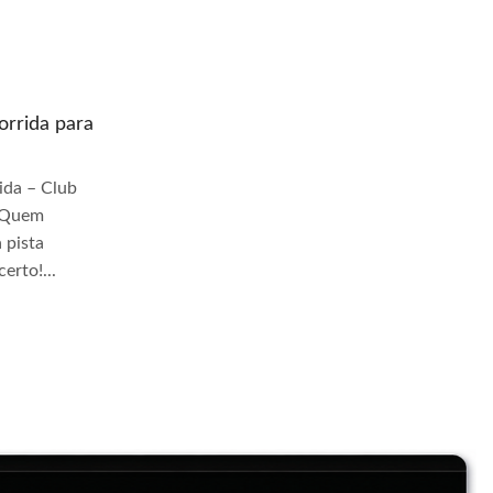
rrida para
Quem prepara moto de corrida para
pista Jangadeiros
da – Club
Quem Prepara Moto de Corrida – Club
r Quem
TrackDay Se você busca por Quem
 pista
prepara moto de corrida para pista
erto!...
Jangadeiros, você veio ao lugar certo!...
Continue Lendo...