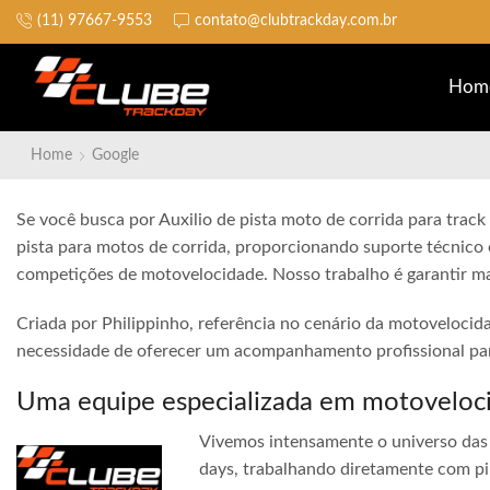
(11) 97667-9553
contato@clubtrackday.com.br
Não perca a largada
Hom
Home
Google
Se você busca por Auxilio de pista moto de corrida para track 
pista para motos de corrida, proporcionando suporte técnico 
competições de motovelocidade. Nosso trabalho é garantir ma
Criada por Philippinho, referência no cenário da motovelocid
necessidade de oferecer um acompanhamento profissional para
Uma equipe especializada em motoveloc
Vivemos intensamente o universo das 
days, trabalhando diretamente com pi