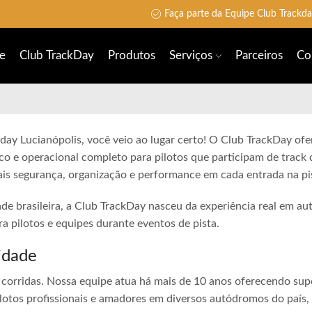
Faça parte da Equipe Club Trackd
e
Club TrackDay
Produtos
Serviços
Parceiros
Co
 day Lucianópolis, você veio ao lugar certo! O Club TrackDay ofe
co e operacional completo para pilotos que participam de track 
is segurança, organização e performance em cada entrada na pi
ade brasileira, a Club TrackDay nasceu da experiência real em a
 pilotos e equipes durante eventos de pista.
idade
corridas. Nossa equipe atua há mais de 10 anos oferecendo sup
lotos profissionais e amadores em diversos autódromos do país,