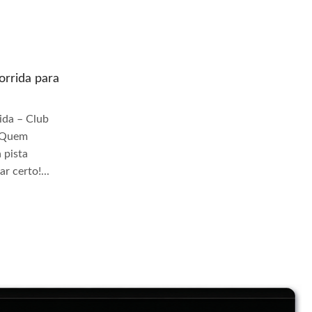
rrida para
Quem prepara moto de corrida para
pista Granja Viana
da – Club
Quem Prepara Moto de Corrida – Club
r Quem
TrackDay Se você busca por Quem
 pista
prepara moto de corrida para pista Granja
r certo!...
Viana, você veio ao lugar...
Continue Lendo...