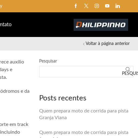
ay
ntato
Voltar à página anterior
Pesquisar
rece auxílio
days e
PESQUI
sta.
utódromos e da
Posts recentes
Quem prepara moto de corrida para pista
Granja Viana
orte em track
 incluindo
Quem prepara moto de corrida para pista