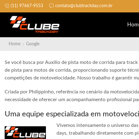
(11) 97667-9553
contato@clubtrackday.com.br
Não perca a largada
Hom
Home
Google
Se você busca por Auxilio de pista moto de corrida para track
de pista para motos de corrida, proporcionando suporte técni
competições de motovelocidade. Nosso trabalho é garantir ma
Criada por Philippinho, referência no cenário da motovelocid
necessidade de oferecer um acompanhamento profissional para
Uma equipe especializada em motoveloc
Vivemos intensamente o universo das 
days, trabalhando diretamente com pi