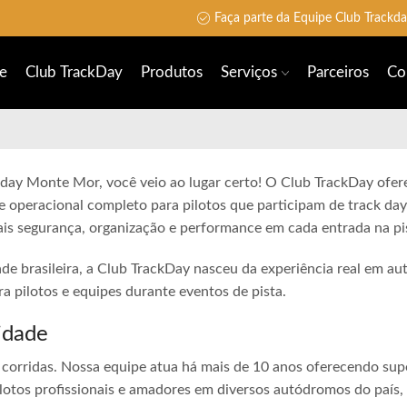
Faça parte da Equipe Club Trackd
e
Club TrackDay
Produtos
Serviços
Parceiros
Co
 day Monte Mor, você veio ao lugar certo! O Club TrackDay ofere
e operacional completo para pilotos que participam de track day
is segurança, organização e performance em cada entrada na pi
ade brasileira, a Club TrackDay nasceu da experiência real em a
 pilotos e equipes durante eventos de pista.
idade
corridas. Nossa equipe atua há mais de 10 anos oferecendo sup
lotos profissionais e amadores em diversos autódromos do país,