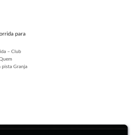
rrida para
Quem prepara moto de corrida para
pista Riacho Grande
da – Club
Quem Prepara Moto de Corrida – Club
r Quem
TrackDay Se você busca por Quem
 pista Granja
prepara moto de corrida para pista Riacho
Grande, você veio ao lugar...
Continue Lendo...