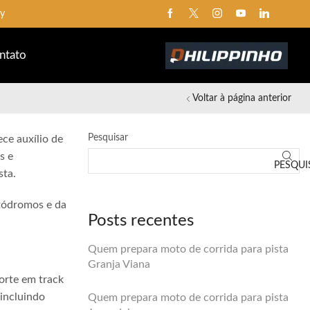
ay
ntato
Voltar à página anterior
Pesquisar
ce auxílio de
s e
PESQUI
sta.
utódromos e da
Posts recentes
Quem prepara moto de corrida para pista
Granja Viana
orte em track
 incluindo
Quem prepara moto de corrida para pista