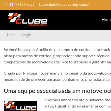
(11) 97667-9553
contato@clubtrackday.com.br
Não perca a largada
Hom
Home
Google
Se você busca por Auxilio de pista moto de corrida para track
pista para motos de corrida, proporcionando suporte técnico 
competições de motovelocidade. Nosso trabalho é garantir ma
Criada por Philippinho, referência no cenário da motovelocid
necessidade de oferecer um acompanhamento profissional para
Uma equipe especializada em motoveloc
Vivemos intensamente o universo das 
days, trabalhando diretamente com pi