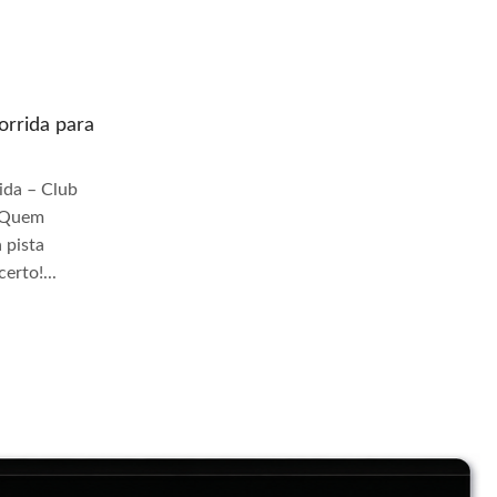
rrida para
Quem prepara moto de corrida para
pista Jangadeiros
da – Club
Quem Prepara Moto de Corrida – Club
r Quem
TrackDay Se você busca por Quem
 pista
prepara moto de corrida para pista
erto!...
Jangadeiros, você veio ao lugar certo!...
Continue Lendo...