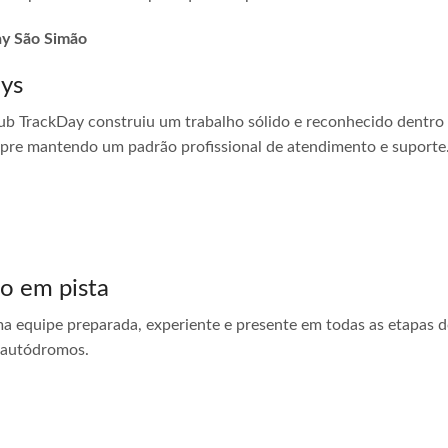
day São Simão
ays
ub TrackDay construiu um trabalho sólido e reconhecido dentro
empre mantendo um padrão profissional de atendimento e suporte
do em pista
ma equipe preparada, experiente e presente em todas as etapas do
 autódromos.