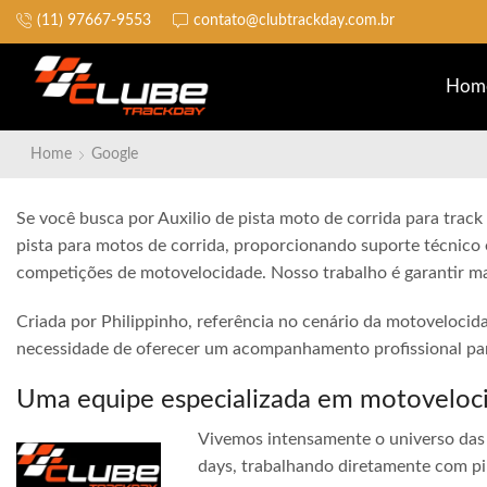
(11) 97667-9553
contato@clubtrackday.com.br
Não perca a largada
Hom
Home
Google
Se você busca por Auxilio de pista moto de corrida para track
pista para motos de corrida, proporcionando suporte técnico 
competições de motovelocidade. Nosso trabalho é garantir ma
Criada por Philippinho, referência no cenário da motovelocid
necessidade de oferecer um acompanhamento profissional para
Uma equipe especializada em motoveloc
Vivemos intensamente o universo das 
days, trabalhando diretamente com pi