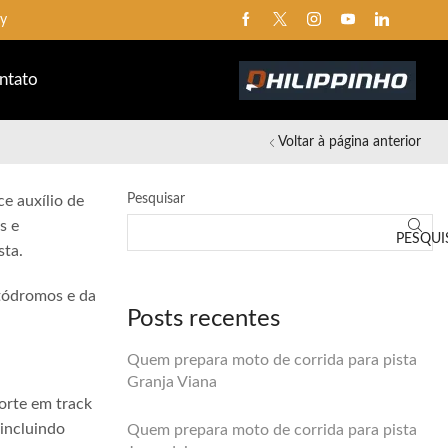
ay
ntato
Voltar à página anterior
Pesquisar
e auxílio de
s e
PESQUI
sta.
utódromos e da
Posts recentes
Quem prepara moto de corrida para pista
Granja Viana
orte em track
 incluindo
Quem prepara moto de corrida para pista