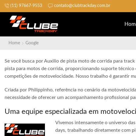
(11) 97667-9553
contato@clubtrackday.com.br
Não perca a largada
Hom
Home
Google
Se você busca por Auxilio de pista moto de corrida para track
pista para motos de corrida, proporcionando suporte técnico 
competições de motovelocidade. Nosso trabalho é garantir ma
Criada por Philippinho, referência no cenário da motovelocid
necessidade de oferecer um acompanhamento profissional para
Uma equipe especializada em motoveloc
Vivemos intensamente o universo das 
days, trabalhando diretamente com pi