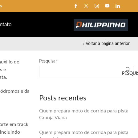
ay
ntato
Voltar à página anterior
Pesquisar
uxílio de
s e
PESQUI
sta.
utódromos e da
Posts recentes
Quem prepara moto de corrida para pista
Granja Viana
orte em track
 incluindo
Quem prepara moto de corrida para pista