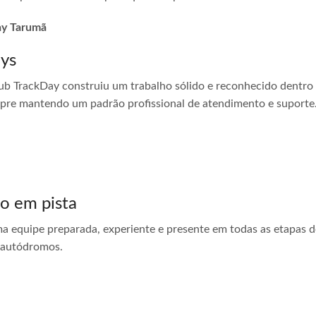
day Tarumã
ays
ub TrackDay construiu um trabalho sólido e reconhecido dentro
empre mantendo um padrão profissional de atendimento e suporte
do em pista
ma equipe preparada, experiente e presente em todas as etapas do
 autódromos.