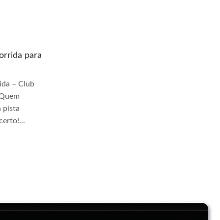
rrida para
Quem prepara moto de corrida para
pista Jangadeiros
da – Club
Quem Prepara Moto de Corrida – Club
r Quem
TrackDay Se você busca por Quem
 pista
prepara moto de corrida para pista
erto!...
Jangadeiros, você veio ao lugar certo!...
Continue Lendo...