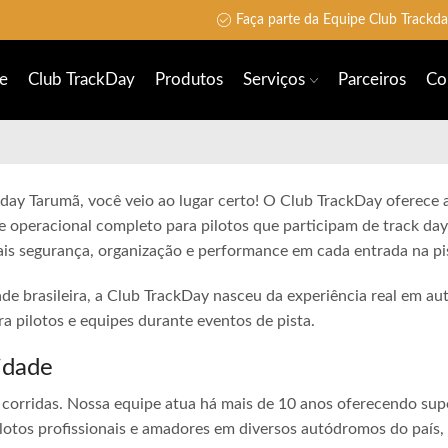
Faça parte da Equipe Club Trackd
e
Club TrackDay
Produtos
Serviços
Parceiros
Co
 day Tarumã, você veio ao lugar certo! O Club TrackDay oferece a
e operacional completo para pilotos que participam de track day
is segurança, organização e performance em cada entrada na pi
ade brasileira, a Club TrackDay nasceu da experiência real em a
 pilotos e equipes durante eventos de pista.
idade
corridas. Nossa equipe atua há mais de 10 anos oferecendo sup
lotos profissionais e amadores em diversos autódromos do país,