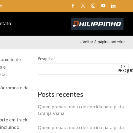
ay
ntato
Voltar à página anterior
Pesquisar
 auxílio de
s e
PESQUI
sta.
utódromos e da
Posts recentes
Quem prepara moto de corrida para pista
Granja Viana
orte em track
 incluindo
Quem prepara moto de corrida para pista