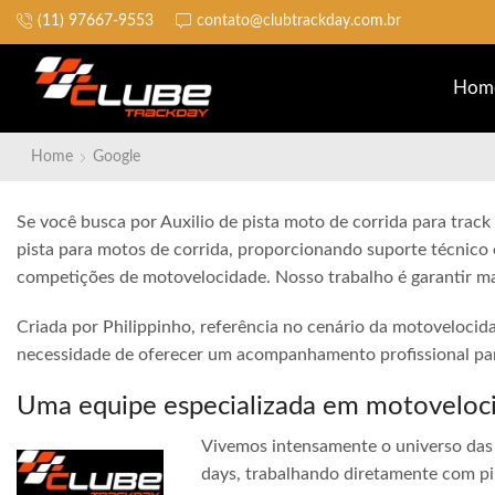
(11) 97667-9553
contato@clubtrackday.com.br
Não perca a largada
Hom
Home
Google
Se você busca por Auxilio de pista moto de corrida para track
pista para motos de corrida, proporcionando suporte técnico 
competições de motovelocidade. Nosso trabalho é garantir ma
Criada por Philippinho, referência no cenário da motovelocid
necessidade de oferecer um acompanhamento profissional para
Uma equipe especializada em motoveloc
Vivemos intensamente o universo das 
days, trabalhando diretamente com pi