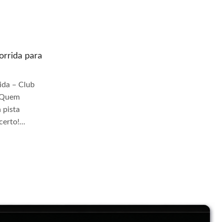
rrida para
Quem prepara moto de corrida para
pista Jangadeiros
da – Club
Quem Prepara Moto de Corrida – Club
r Quem
TrackDay Se você busca por Quem
 pista
prepara moto de corrida para pista
erto!...
Jangadeiros, você veio ao lugar certo!...
Continue Lendo...