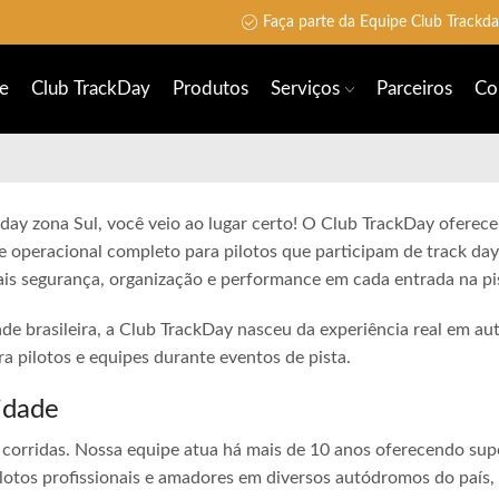
Faça parte da Equipe Club Trackd
e
Club TrackDay
Produtos
Serviços
Parceiros
Co
 day zona Sul, você veio ao lugar certo! O Club TrackDay oferece
e operacional completo para pilotos que participam de track day
is segurança, organização e performance em cada entrada na pi
ade brasileira, a Club TrackDay nasceu da experiência real em a
 pilotos e equipes durante eventos de pista.
idade
corridas. Nossa equipe atua há mais de 10 anos oferecendo sup
lotos profissionais e amadores em diversos autódromos do país,